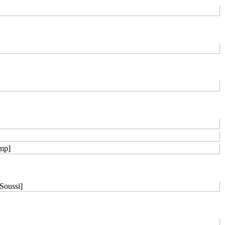
mp]
 Soussi]