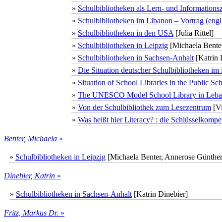
»
Schulbibliotheken als Lern- und Informations
»
Schulbibliotheken im Libanon – Vortrag (engl
»
Schulbibliotheken in den USA
[Julia Rittel]
»
Schulbibliotheken in Leipzig
[Michaela Bente
»
Schulbibliotheken in Sachsen-Anhalt
[Katrin 
»
Die Situation deutscher Schulbibliotheken im 
»
Situation of School Libraries in the Public S
»
The UNESCO Model School Library in Leb
»
Von der Schulbibliothek zum Lesezentrum
[Vi
»
Was heißt hier Literacy? : die Schlüsselkompe
Benter, Michaela
»
»
Schulbibliotheken in Leipzig
[Michaela Benter, Annerose Günther
Dinebier, Katrin
»
»
Schulbibliotheken in Sachsen-Anhalt
[Katrin Dinebier]
Fritz, Markus Dr.
»