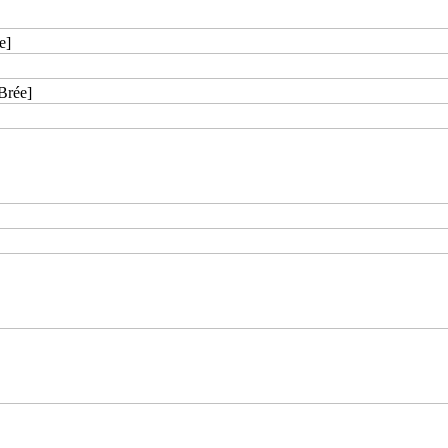
e]
Brée]