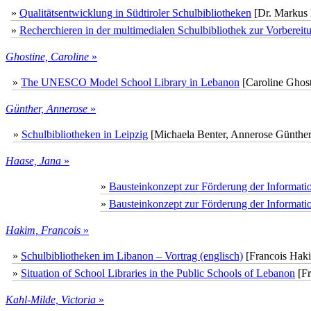
»
Qualitätsentwicklung in Südtiroler Schulbibliotheken
[Dr. Markus F
»
Recherchieren in der multimedialen Schulbibliothek zur Vorbereitu
Ghostine, Caroline
»
»
The UNESCO Model School Library in Lebanon
[Caroline Ghost
Günther, Annerose
»
»
Schulbibliotheken in Leipzig
[Michaela Benter, Annerose Günther
Haase, Jana
»
»
Bausteinkonzept zur Förderung der Informat
»
Bausteinkonzept zur Förderung der Informat
Hakim, Francois
»
»
Schulbibliotheken im Libanon – Vortrag (englisch)
[Francois Hak
»
Situation of School Libraries in the Public Schools of Lebanon
[Fr
Kahl-Milde, Victoria
»