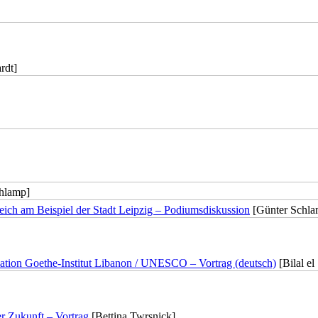
rdt]
hlamp]
leich am Beispiel der Stadt Leipzig – Podiumsdiskussion
[Günter Schla
tiation Goethe-Institut Libanon / UNESCO – Vortrag (deutsch)
[Bilal el
er Zukunft – Vortrag
[Bettina Twrsnick]