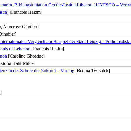
zentren, Bildungsinitiation Goethe-Institut Libanon / UNESCO – Vortra
isch)
[Francois Hakim]
r, Annerose Günther]
Dinebier]
internationalen Vergleich am Beispiel der Stadt Leipzig – Podiumsdisk
chools of Lebanon
[Francois Hakim]
anon
[Caroline Ghostine]
ktoria Kahl-Milde]
tenz in der Schule der Zukunft – Vortrag
[Bettina Twrsnick]
]