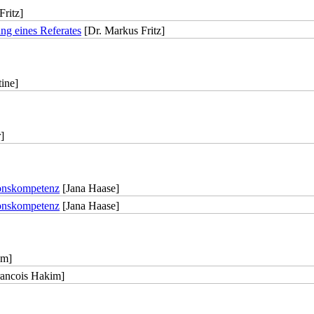
ritz]
ng eines Referates
[Dr. Markus Fritz]
ine]
]
ionskompetenz
[Jana Haase]
ionskompetenz
[Jana Haase]
im]
ancois Hakim]