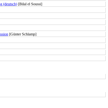
g (deutsch)
[Bilal el Soussi]
ussion
[Günter Schlamp]