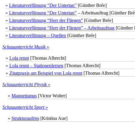
»
Literaturverfilmung “Der Untertan”
[Günther Brée]
»
Literaturverfilmung “Der Untertan”
– Arbeitsauftrag [Günther Bré
»
Literaturverfilmung “Herr der Fliegen”
[Günther Brée]
»
Literaturverfilmung “Herr der Fliegen” – Arbeitsauftrag
[Günther 
»
Literaturverfilmung – Quellen
[Günther Brée]
Schauunterricht Musik
»
»
Lola rennt
[Thomas Albrecht]
»
Lola rennt – Stationenlernen
[Thomas Albrecht]
»
Zitatpraxis am Beispiel von Lola rennt
[Thomas Albrecht]
Schauunterricht Physik
»
»
Magnetismus
[Victor Wolter]
Schauunterricht Sport
»
»
Strukturaufriss
[Kristina Aue]