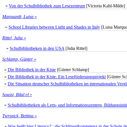
»
Von der Schulbibliothek zum Lesezentrum
[Victoria Kahl-Milde]
Marquardt, Luisa
»
»
School Libraries between Light and Shades in Italy
[Luisa Marqua
Rittel, Julia
»
»
Schulbibliotheken in den USA
[Julia Rittel]
Schlamp, Günter
»
»
Die Bibliothek in der Kiste
[Günter Schlamp]
»
Die Bibliothek in der Kiste. Ein Leseförderungsprojekt
[Günter Sc
»
Die Situation deutscher Schulbibliotheken im internationalen Verg
Soussi, Bilal el
»
»
Schulbibliotheken als Lern- und Informationszentren, Bildungsini
Twrsnick, Bettina
»
»
Was heißt hier Literacy? : die Schlüsselkompetenz in der Schule d