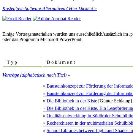
Kostenfreie Software-Alternativen? Hier klicken!
»
Einige Vortragsmaterialien wurden uns ausschließlich/zusätzlich im
oder das Programm Microsoft PowerPoint.
T y p
D o k u m e n t
Vorträge
(alphabetisch nach Titel)
»
»
Bausteinkonzept zur Förderung der Informat
»
Bausteinkonzept zur Förderung der Informat
»
Die Bibliothek in der Kiste
[Günter Schlamp]
»
Die Bibliothek in der Kiste. Ein Leseförderun
»
Qualitätsentwicklung in Südtiroler Schulbibli
»
Recherchieren in der multimedialen Schulbibli
»
School Libraries between Light and Shades in 