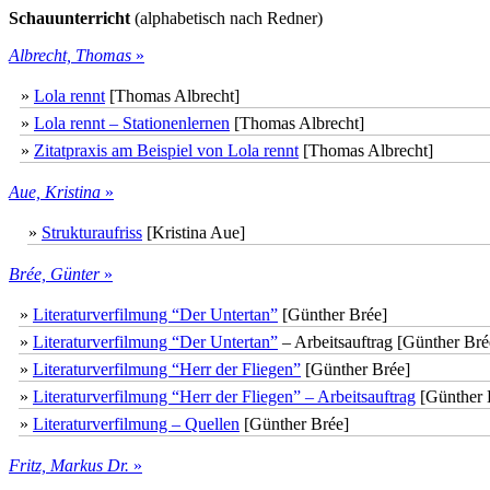
Schauunterricht
(alphabetisch nach Redner)
Albrecht, Thomas
»
»
Lola rennt
[Thomas Albrecht]
»
Lola rennt – Stationenlernen
[Thomas Albrecht]
»
Zitatpraxis am Beispiel von Lola rennt
[Thomas Albrecht]
Aue, Kristina
»
»
Strukturaufriss
[Kristina Aue]
Brée, Günter
»
»
Literaturverfilmung “Der Untertan”
[Günther Brée]
»
Literaturverfilmung “Der Untertan”
– Arbeitsauftrag [Günther Bré
»
Literaturverfilmung “Herr der Fliegen”
[Günther Brée]
»
Literaturverfilmung “Herr der Fliegen” – Arbeitsauftrag
[Günther 
»
Literaturverfilmung – Quellen
[Günther Brée]
Fritz, Markus Dr.
»