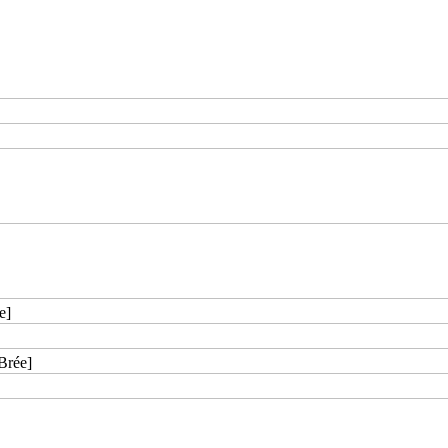
e]
Brée]