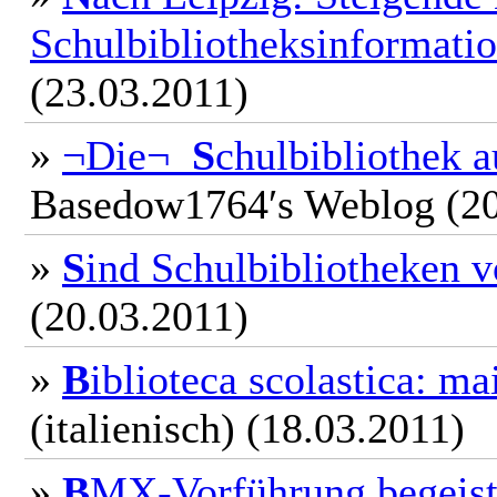
Schulbibliotheksinformati
(23.03.2011)
»
¬Die¬
S
chulbibliothek 
Basedow1764′s Weblog (20
»
S
ind Schulbibliotheken v
(20.03.2011)
»
B
iblioteca scolastica: ma
(italienisch) (18.03.2011)
»
B
MX-Vorführung begeist