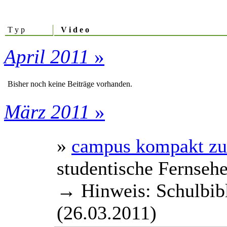
T y p
V i d e o
April 2011
»
Bisher noch keine Beiträge vorhanden.
März 2011
»
»
campus kompakt zu
studentische Fernseh
→ Hinweis: Schulbibl
(26.03.2011)