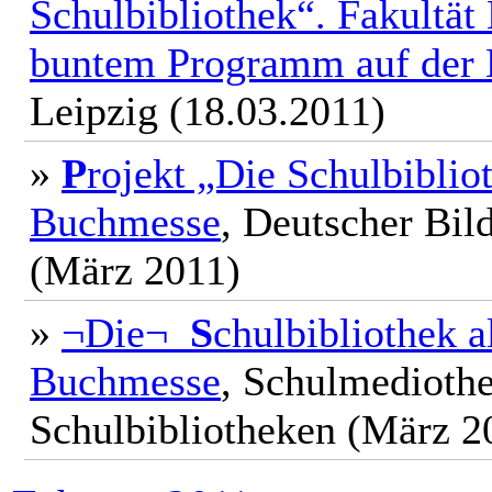
Schulbibliothek“. Fakultä
buntem Programm auf der 
Leipzig (18.03.2011)
»
P
rojekt „Die Schulbiblio
Buchmesse
, Deutscher Bil
(März 2011)
»
¬Die¬
S
chulbibliothek a
Buchmesse
, Schulmediothe
Schulbibliotheken (März 2