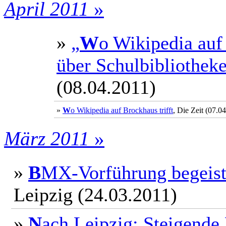
April 2011
»
»
„
W
o Wikipedia auf
über Schulbibliothek
(08.04.2011)
»
W
o Wikipedia auf Brockhaus trifft
, Die Zeit (07.0
März 2011
»
»
B
MX-Vorführung begeist
Leipzig (24.03.2011)
»
N
ach Leipzig: Steigende