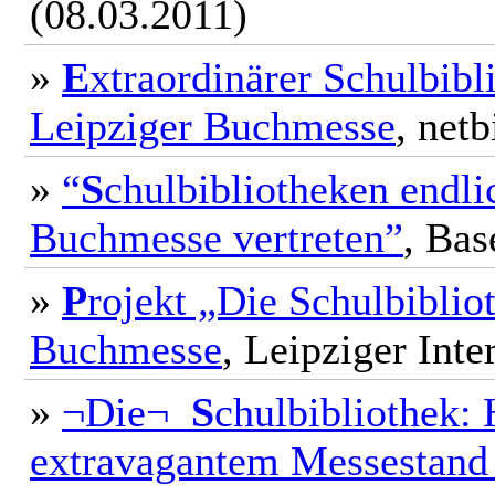
(08.03.2011)
»
E
xtraordinärer Schulbib
Leipziger Buchmesse
, net
»
“
S
chulbibliotheken endli
Buchmesse vertreten”
, Ba
»
P
rojekt „Die Schulbiblio
Buchmesse
, Leipziger Inte
»
¬Die¬
S
chulbibliothek
extravagantem Messestand 