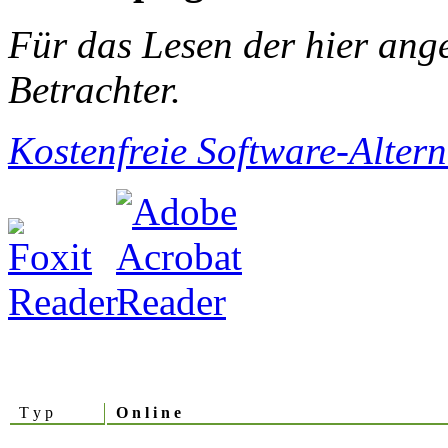
Für das Lesen der hier ang
Betrachter.
Kostenfreie Software-Alter
T y p
O n l i n e