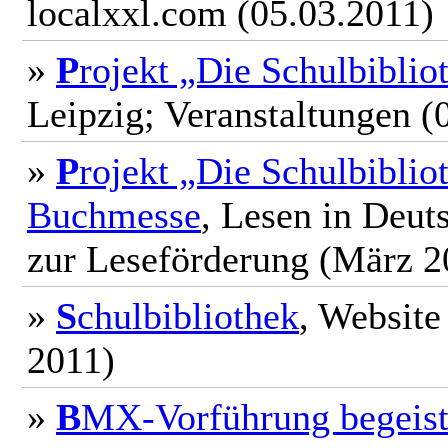
localxxl.com (05.03.2011)
»
P
rojekt „Die Schulbibli
Leipzig; Veranstaltungen (
»
P
rojekt „Die Schulbiblio
Buchmesse
, Lesen in Deuts
zur Leseförderung (März 2
»
S
chulbibliothek
, Websit
2011)
»
B
MX-Vorführung begeist