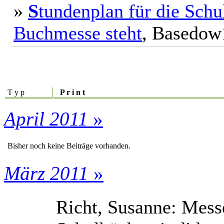
»
S
tundenplan für die Schu
Buchmesse steht
, Basedow
T y p
P r i n t
April 2011
»
Bisher noch keine Beiträge vorhanden.
März 2011
»
Richt, Susanne: Mess