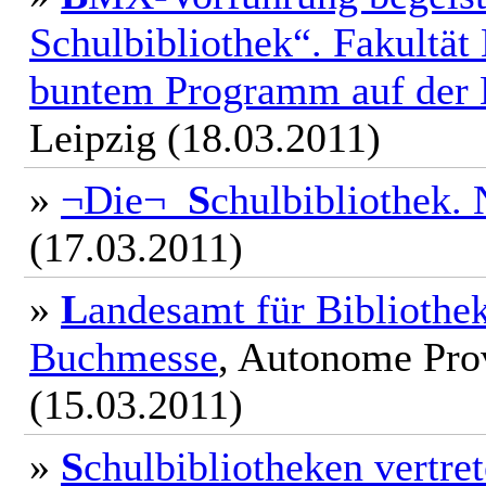
Schulbibliothek“. Fakultä
buntem Programm auf der 
Leipzig (18.03.2011)
»
¬Die¬
S
chulbibliothek.
(17.03.2011)
»
L
andesamt für Bibliothe
Buchmesse
, Autonome Prov
(15.03.2011)
»
S
chulbibliotheken vertre