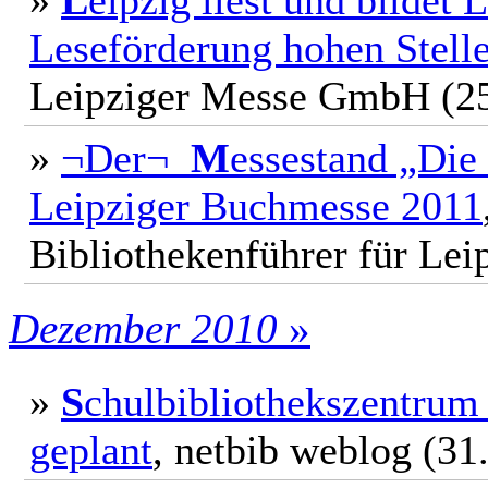
»
L
eipzig liest und bildet
Leseförderung hohen Stell
Leipziger Messe GmbH (25
»
¬Der¬
M
essestand „Die 
Leipziger Buchmesse 2011
Bibliothekenführer für Lei
Dezember 2010
»
»
S
chulbibliothekszentrum
geplant
, netbib weblog (31