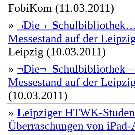
FobiKom (11.03.2011)
»
¬Die¬
S
chulbibliothek…
Messestand auf der Leipzi
Leipzig (10.03.2011)
»
¬Die¬
S
chulbibliothek 
Messestand auf der Leipzi
(10.03.2011)
»
L
eipziger HTWK-Student
Überraschungen von iPad-