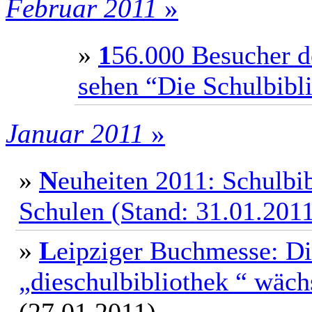
Februar 2011
»
»
1
56.000 Besucher d
sehen “Die Schulbibl
Januar 2011
»
»
N
euheiten 2011: Schulbi
Schulen (Stand: 31.01.201
»
L
eipziger Buchmesse: Di
„dieschulbibliothek “ wäch